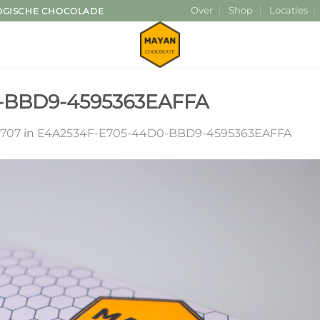
Over
Shop
Locaties
OGISCHE CHOCOLADE
-BBD9-4595363EAFFA
1707
in
E4A2534F-E705-44D0-BBD9-4595363EAFFA