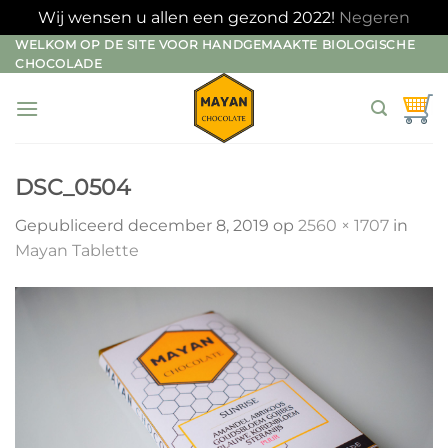
Wij wensen u allen een gezond 2022!
Negeren
Ga
WELKOM OP DE SITE VOOR HANDGEMAAKTE BIOLOGISCHE
CHOCOLADE
naar
inhoud
DSC_0504
Gepubliceerd
december 8, 2019
op
2560 × 1707
in
Mayan Tablette