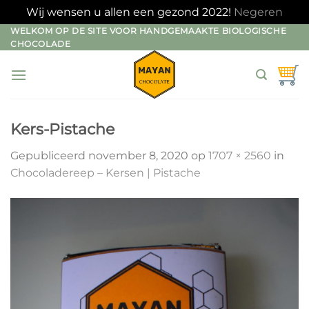
Wij wensen u allen een gezond 2022!
Negeren
Ga
WELKOM OP DE SITE VOOR HANDGEMAAKTE BIOLOGISCHE
CHOCOLADE
naar
inhoud
Kers-Pistache
Gepubliceerd
november 8, 2020
op
1707 × 2560
in
Chocoladereep – Kersen | Pistache